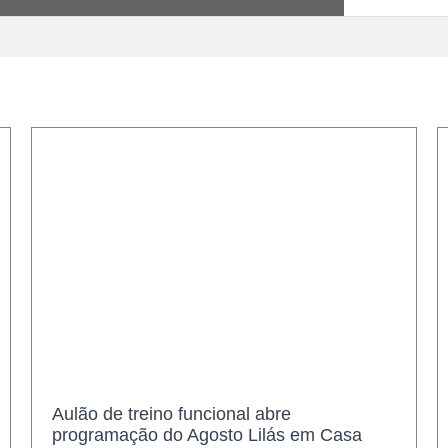
Desenvolvimento Social, Igualdade e Combate
a Fome
Aulão de treino funcional abre
programação do Agosto Lilás em Casa