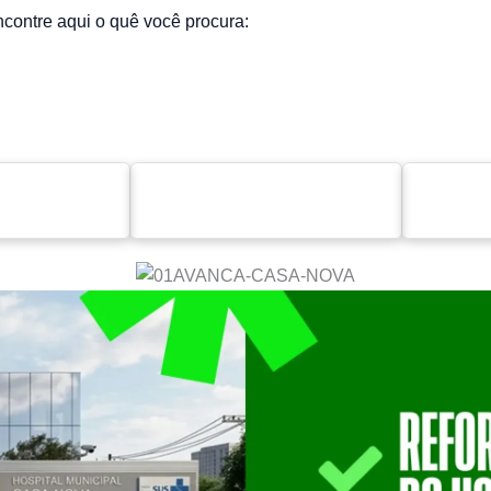
contre aqui o quê você procura:
nsparência
Diário Oficial
Legislação
Serviços
scal Eletrônica
Portal do Servidor
T