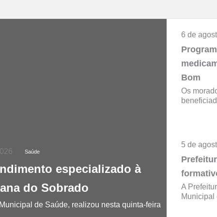
6 de agos
Program
medicam
Bom
Os morado
beneficiad
5 de agos
2026
Saúde
Prefeitu
endimento especializado à
formativ
tana do Sobrado
A Prefeitu
Municipal 
Municipal de Saúde, realizou nesta quinta-feira