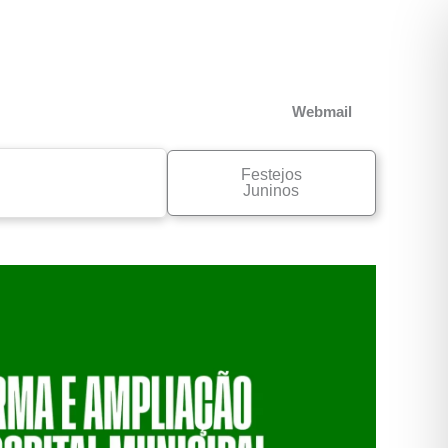
Webmail
Festejos
ransparência
Juninos